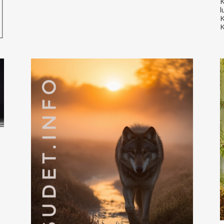
K
l
K
K