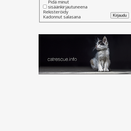
Pidä minut
sisäänkirjautuneena
Alternative:
Rekisteröidy
Kirjaudu
Kadonnut salasana