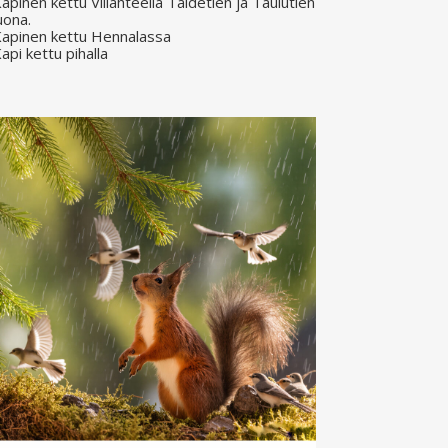
apinen kettu Villähteellä Taidetien ja Taulutien
uona.
apinen kettu Hennalassa
api kettu pihalla